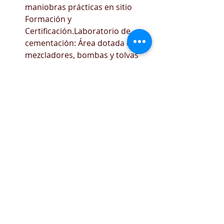
maniobras prácticas en sitio 
Formación y 
Certificación.Laboratorio de 
cementación: Área dotada con 
mezcladores, bombas y tolvas 
para el acondicionamiento de 
fluidos de pozos Centro de 
formación.
¿QUÉ VIGENCIA TIENEN 
LAS CERTIFICACIONES?
Van desde 2 a 3 años típicamente. 
Cada una es muy específica, revisa la 
que aplique a tu trabajo.
¿PORQUE SE 
REQUIEREN LAS 