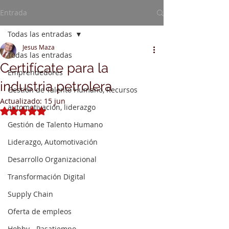
Entrada
Todas las entradas
Jesus Maza
Todas las entradas
Certifícate para la
Emprendedores
industria petrolera
Gestión de Talento Humano, Recursos
Actualizado:
15 jun
automotivación, liderazgo
Obtuvo NaN de 5 estrellas.
Gestión de Talento Humano
Liderazgo, Automotivación
Desarrollo Organizacional
Transformación Digital
Supply Chain
Oferta de empleos
Hobby - Pasatiempo