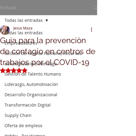
Entrada
Todas las entradas
Jesus Maza
Todas las entradas
Guìa para la prevenciòn
Emprendedores
de contagio en centros de
Gestión de Talento Humano, Recursos
trabajos por el COVID-19
automotivación, liderazgo
Obtuvo NaN de 5 estrellas.
Gestión de Talento Humano
Liderazgo, Automotivación
Desarrollo Organizacional
Transformación Digital
Supply Chain
Oferta de empleos
Hobby - Pasatiempo