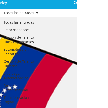
Blog
Todas las entradas
Todas las entradas
Emprendedores
Gestión de Talento
Humano, Recursos
automotivación,
liderazgo
Gestión de Talento
Humano
Liderazgo,
Automotivación
Desarrollo
Organizacional
Transformación
Digital