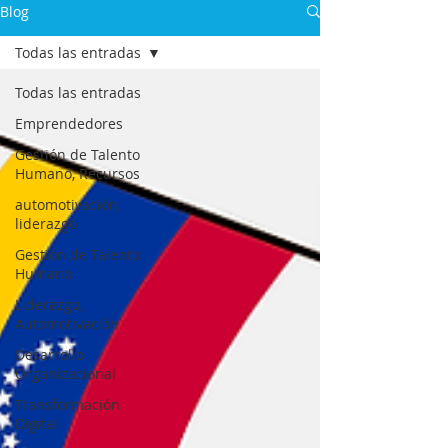
Blog
Todas las entradas
Todas las entradas
Emprendedores
Gestión de Talento
Humano, Recursos
automotivación,
liderazgo
Gestión de Talento
Humano
Liderazgo,
Automotivación
Desarrollo
Organizacional
Transformación
Digital