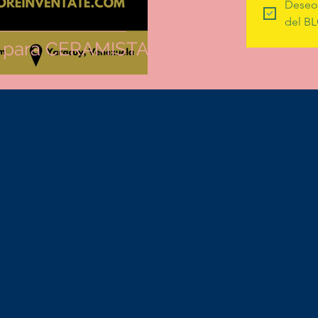
Deseo 
del BL
o para CERAMISTA