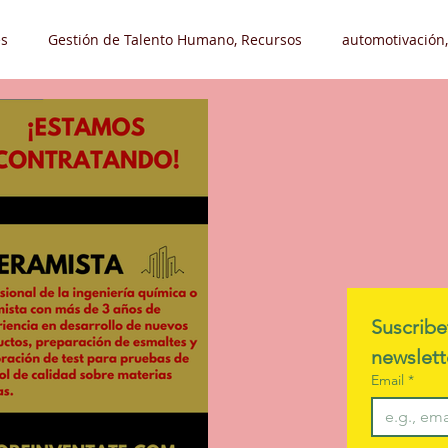
s
Gestión de Talento Humano, Recursos
automotivación,
Liderazgo, Automotivación
Desarrollo Organizacional
Tr
leos
Hobby - Pasatiempo
Suscribe
Email
*