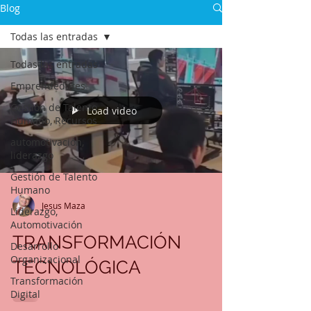
Blog
Todas las entradas
Todas las entradas
Emprendedores
Gestión de Talento
Load video
Humano, Recursos
automotivación,
liderazgo
Gestión de Talento
Humano
Jesus Maza
Liderazgo,
Automotivación
TRANSFORMACIÓN
Desarrollo
Organizacional
TECNOLÓGICA
Transformación
Digital