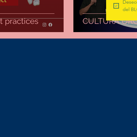
Deseo 
del BL
 practices
CULTURA OR