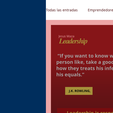
Todas las entradas
Emprendedore
Gestión de Talento Humano
Jesus Maza
Supply Chain
Oferta de emp