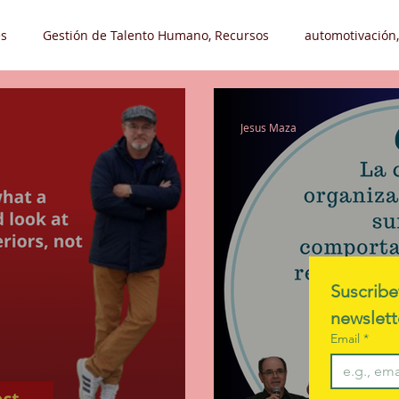
s
Gestión de Talento Humano, Recursos
automotivación,
Liderazgo, Automotivación
Desarrollo Organizacional
Tr
Jesus Maza
leos
Hobby - Pasatiempo
Suscribe
Email
*