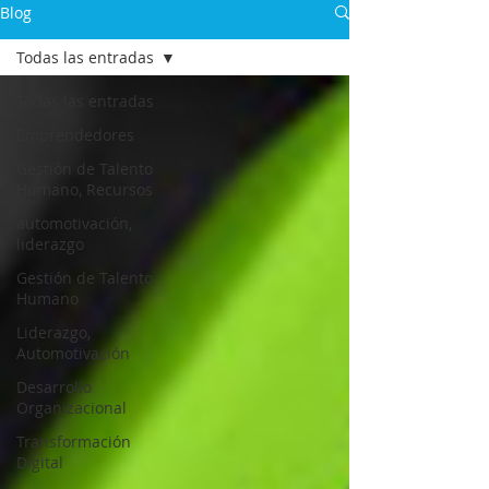
Blog
Todas las entradas
Todas las entradas
Emprendedores
Gestión de Talento
Humano, Recursos
automotivación,
liderazgo
Gestión de Talento
Humano
Liderazgo,
Automotivación
Desarrollo
Organizacional
Transformación
Digital