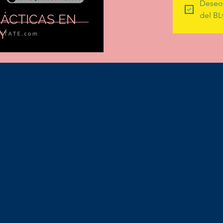
Deseo 
del BL
ÁCTICAS EN
Y