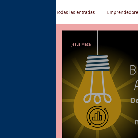
Todas las entradas
Emprendedore
Gestión de Talento Humano
Jesus Maza
Supply Chain
Oferta de emp