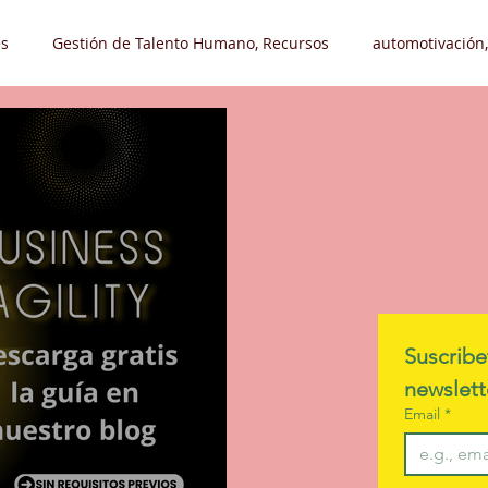
s
Gestión de Talento Humano, Recursos
automotivación,
Liderazgo, Automotivación
Desarrollo Organizacional
Tr
leos
Hobby - Pasatiempo
Suscribe
Email
*