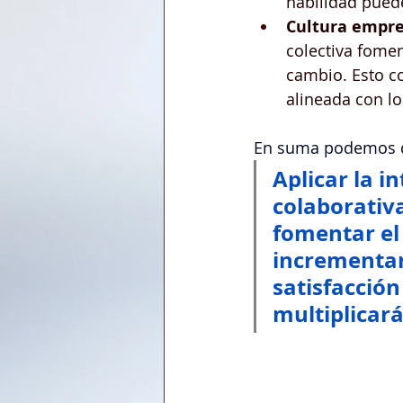
habilidad puede
Cultura empre
colectiva fomen
cambio. Esto co
alineada con lo
En suma podemos d
Aplicar la i
colaborativa
fomentar el
incrementar
satisfacción
multiplicar