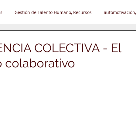
s
Gestión de Talento Humano, Recursos
automotivación,
Liderazgo, Automotivación
Desarrollo Organizacional
Tr
ENCIA COLECTIVA - El
o colaborativo
leos
Hobby - Pasatiempo
strellas.