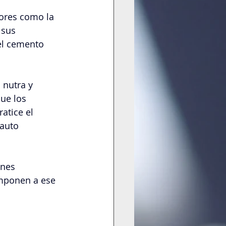
tores como la 
 sus 
el cemento 
 nutra y 
ue los 
atice el 
auto 
ones 
omponen a ese 