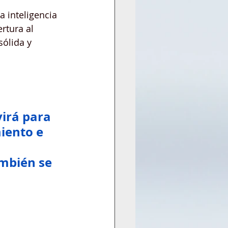
 inteligencia 
rtura al 
ólida y 
 
irá para 
iento e 
ambién se 