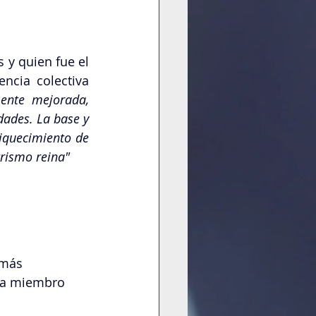
 y quien fue el 
encia colectiva 
ente mejorada, 
dades. La base y 
iquecimiento de 
trismo reina"
?
 más 
ada miembro 