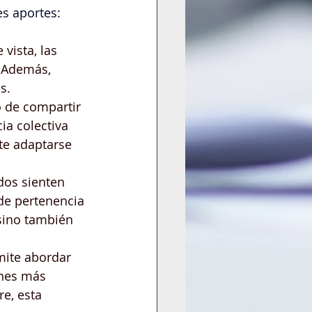
es aportes:
vista, las 
 Además, 
s.
o de compartir 
ia colectiva 
te adaptarse 
os sienten 
de pertenencia 
sino también 
mite abordar 
nes más 
e, esta 