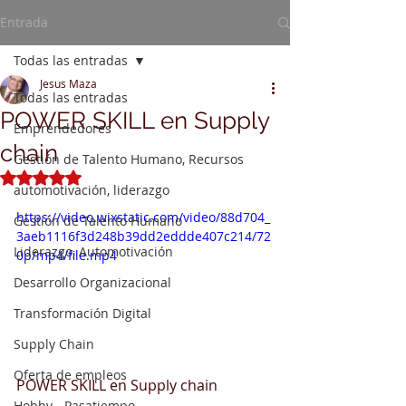
Entrada
Todas las entradas
Jesus Maza
Todas las entradas
POWER SKILL en Supply
Emprendedores
chain
Gestión de Talento Humano, Recursos
Obtuvo NaN de 5 estrellas.
automotivación, liderazgo
https://video.wixstatic.com/video/88d704_
Gestión de Talento Humano
3aeb1116f3d248b39dd2eddde407c214/72
Liderazgo, Automotivación
0p/mp4/file.mp4
Desarrollo Organizacional
Transformación Digital
Supply Chain
Oferta de empleos
POWER SKILL en Supply chain
Hobby - Pasatiempo