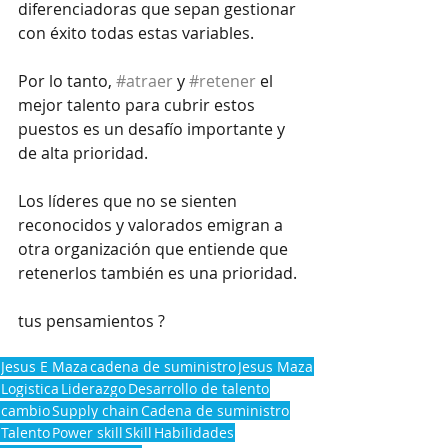
diferenciadoras que sepan gestionar 
con éxito todas estas variables.
Por lo tanto, 
#
atraer
 y 
#
retener
 el 
mejor talento para cubrir estos 
puestos es un desafío importante y 
de alta prioridad.
Los líderes que no se sienten 
reconocidos y valorados emigran a 
otra organización que entiende que 
retenerlos también es una prioridad.
tus pensamientos ?
Jesus E Maza
cadena de suministro
Jesus Maza
Logistica
Liderazgo
Desarrollo de talento
cambio
Supply chain
Cadena de suministro
Talento
Power skill
Skill
Habilidades