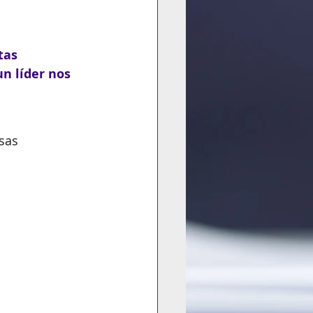
tas 
n líder nos 
sas 