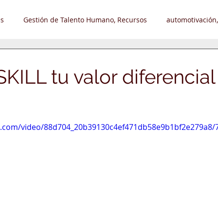
s
Gestión de Talento Humano, Recursos
automotivación,
Liderazgo, Automotivación
Desarrollo Organizacional
Tr
ILL tu valor diferencial
leos
Hobby - Pasatiempo
strellas.
tic.com/video/88d704_20b39130c4ef471db58e9b1bf2e279a8/