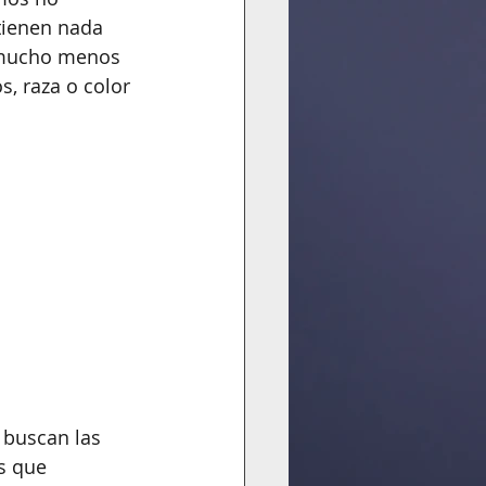
tienen nada 
y mucho menos 
, raza o color 
 buscan las 
s que 