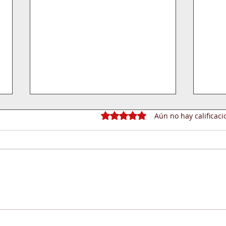
Obtuvo 0 de 5 estrellas.
Aún no hay calificaci
CONVIRTIENDO
OPT
CONOCIMIENTOS EN
PRO
PROGRESO