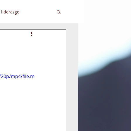
 liderazgo
ansformación Digital
720p/mp4/file.m