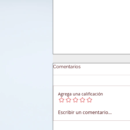
Comentarios
Agrega una calificación
Oportunidades de empleo
Escribir un comentario...
Industria petrolera en
Venezuela