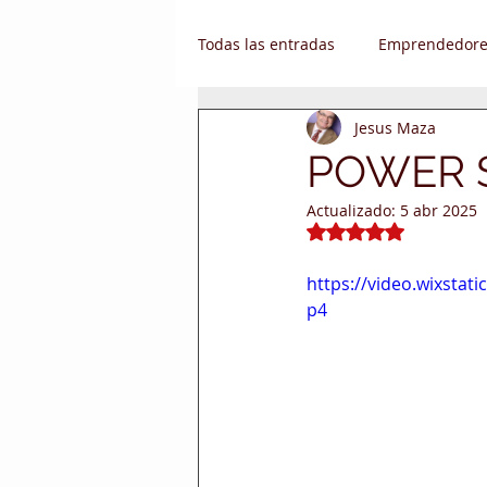
Todas las entradas
Emprendedore
Jesus Maza
Gestión de Talento Humano
POWER SK
Actualizado:
5 abr 2025
Supply Chain
Oferta de emp
Obtuvo NaN de 5 e
https://video.wixsta
p4