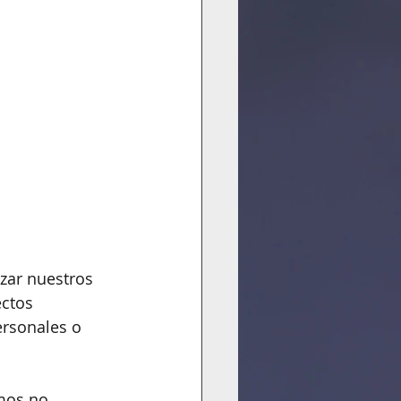
zar nuestros 
ctos 
ersonales o 
mos no 