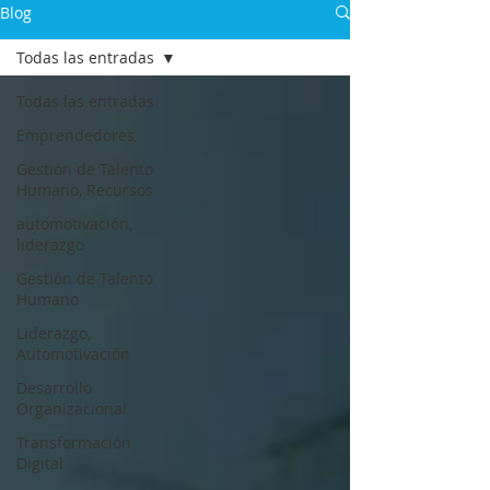
Blog
Todas las entradas
Todas las entradas
Emprendedores
Gestión de Talento
Humano, Recursos
automotivación,
liderazgo
Gestión de Talento
Humano
Liderazgo,
Automotivación
Desarrollo
Organizacional
Transformación
Digital