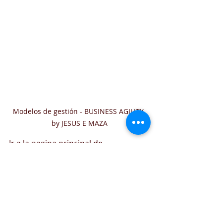
Modelos de gestión - BUSINESS AGILITY 
by JESUS E MAZA
Ir a la pagina principal de 
REINVENTATE HOY
Ver perfil del autor en 
Linkedin 
¡Gracias por confiar en 