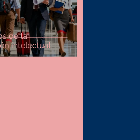
os de la
ón intelectual