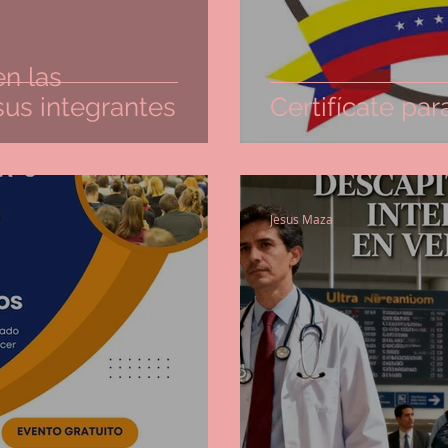
en las
sus integrantes
Certifícate par
Jesus Maza