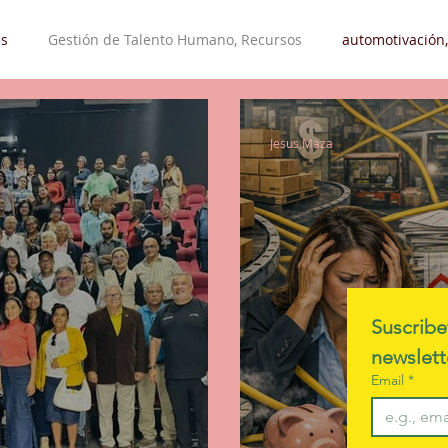
s
Gestión de Talento Humano, Recursos
automotivación,
Liderazgo, Automotivación
Desarrollo Organizacional
Tr
Jesus Maza
leos
Hobby - Pasatiempo
Suscribe
Email
*