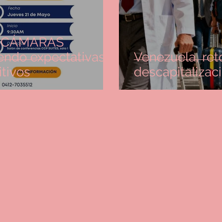
DECÁMARAS
Venezuela, ret
ados positivos
descapitalizaci