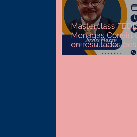
Masterclass FE
Monagas Convirtiendo expectativas
en result